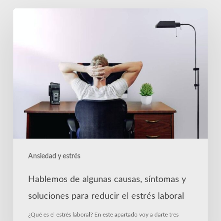
Hablemos
de
algunas
causas,
síntomas
y
soluciones
para
reducir
el
Ansiedad y estrés
estrés
laboral
Hablemos de algunas causas, síntomas y
soluciones para reducir el estrés laboral
¿Qué es el estrés laboral? En este apartado voy a darte tres