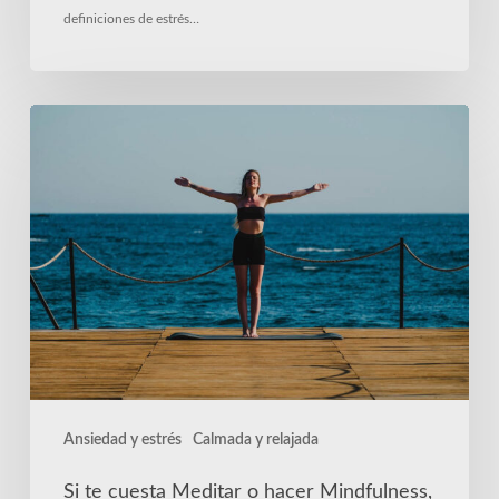
definiciones de estrés…
Si
te
cuesta
Meditar
o
hacer
Mindfulness,
prueba
la
Meditación
Ansiedad y estrés
Calmada y relajada
en
Movimiento
Si te cuesta Meditar o hacer Mindfulness,