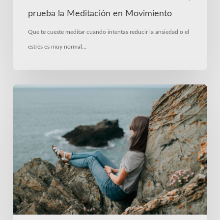
prueba la Meditación en Movimiento
Que te cueste meditar cuando intentas reducir la ansiedad o el
estrés es muy normal…
3ª
EDICIÓN:
Curso
en
la
UNED
para
reducir
el